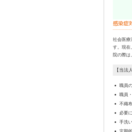
感染症
社会医療
す。現在
院の際は
【当法
職員
職員
不織
​必
手洗
定期